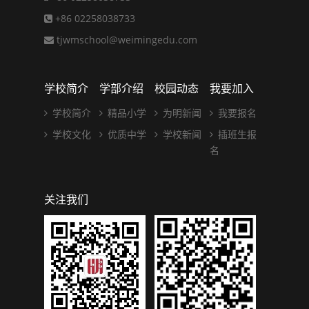
+86 02258038733
tjwmschool@weimingedu.com
学校简介
学部介绍
校园动态
我要加入
学校简介
精品小学
为明新闻
我要报名
学校文化
优质中学
学校新闻
插班生报
名
关注我们