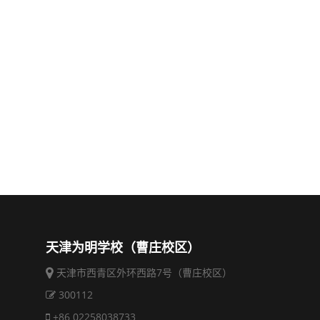
天津为明学校（曹庄校区）
天津市西青区外环西路7号（曹庄校区）
300112
+86 02258038733