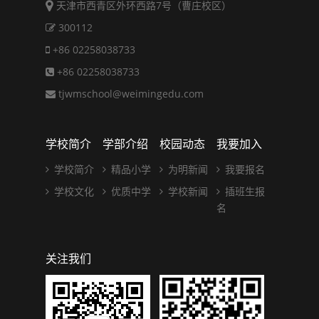
天津市西青区外环西路7号（曹庄校区）
300112
+86 02258038733
+86 02258038733
tjwmschool@weimingedu.com
学校简介
学部介绍
校园动态
我要加入
学校简介
精品小学
为明新闻
我要报名
学校文化
优质中学
学校新闻
插班生报
名
关注我们