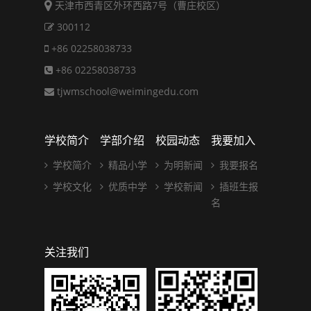
天津市西青区外环西路7号（曹庄校区）
300112
+86 02258038733
+86 02258038733
tjwmschool@weimingedu.com
学校简介
学部介绍
校园动态
我要加入
学校简介
精品小学
为明新闻
我要报名
学校文化
优质中学
学校新闻
插班生报
名
关注我们