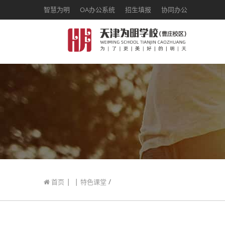
智慧为明
OA办公系统
招生填报
协同办公
|
|
/
首页
特色课堂