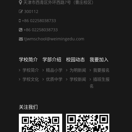
天津市西青区外环西路7号（曹庄校区）
300112
+86 02258038733
+86 02258038733
tjwmschool@weimingedu.com
学校简介
学部介绍
校园动态
我要加入
学校简介
精品小学
为明新闻
我要报名
学校文化
优质中学
学校新闻
插班生报
名
关注我们