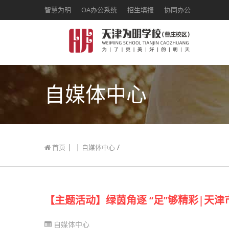
智慧为明
OA办公系统
招生填报
协同办公
自媒体中心
|
|
/
首页
自媒体中心
【主题活动】绿茵角逐 “足”够精彩|天
自媒体中心