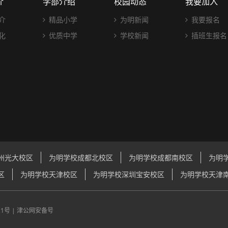
介
学部介绍
校园动态
我要加入
介
精品小学
为明新闻
我要报名
化
优质中学
学校新闻
插班生报名
州光大校区
为明学校成都北校区
为明学校成都南校区
为明
区
为明学校天津校区
为明学校深圳宝安校区
为明学校天津
21号
|
津公网安备号