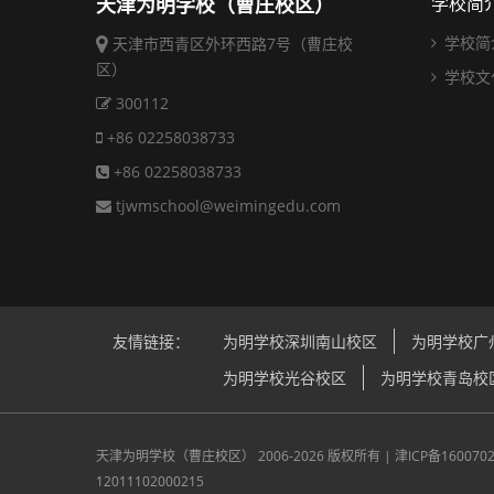
天津为明学校（曹庄校区）
学校简
学校简
天津市西青区外环西路7号（曹庄校
区）
学校文
300112
+86 02258038733
+86 02258038733
tjwmschool@weimingedu.com
友情链接：
为明学校深圳南山校区
为明学校广
为明学校光谷校区
为明学校青岛校
天津为明学校（曹庄校区）
2006-2026 版权所有 |
津ICP备160070
12011102000215