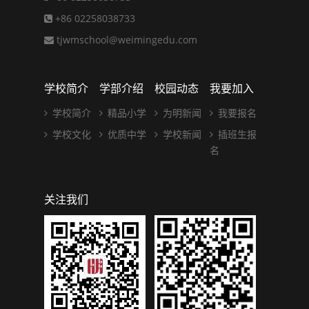
+86 02258038733
tjwmschool@weimingedu.com
学校简介
学部介绍
校园动态
我要加入
学校简介
精品小学
为明新闻
我要报名
学校文化
优质中学
学校新闻
插班生报
名
关注我们