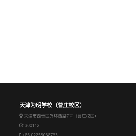
天津为明学校（曹庄校区）
天津市西青区外环西路7号（曹庄校区）
300112
+86 02258038733