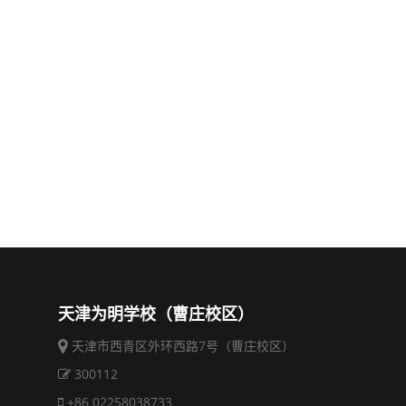
天津为明学校（曹庄校区）
天津市西青区外环西路7号（曹庄校区）
300112
+86 02258038733