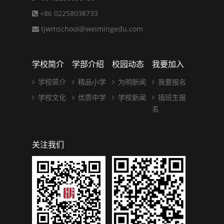
+86 02258038733
tjwmschool@weimingedu.com
学校简介
学部介绍
校园动态
我要加入
学校简介
精品小学
为明新闻
我要报名
学校文化
优质中学
学校新闻
插班生报
名
关注我们