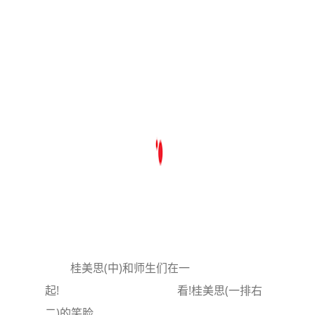
桂美思(中)和师生们在一
起! 看!桂美思(一排右
二)的笑脸