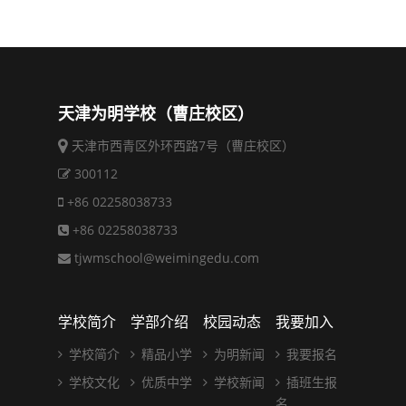
天津为明学校（曹庄校区）
天津市西青区外环西路7号（曹庄校区）
300112
+86 02258038733
+86 02258038733
tjwmschool@weimingedu.com
学校简介
学部介绍
校园动态
我要加入
学校简介
精品小学
为明新闻
我要报名
学校文化
优质中学
学校新闻
插班生报
名