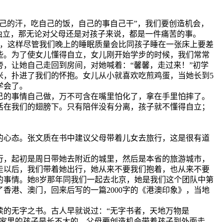
己的汗，吃自己的饭，自己的事自己干
”
，我们要创造机会，
独立，那无论对父母还是对孩子来说，都是一件痛苦的事。
，这样尽管我们晚上的睡眠质量会比同孩子睡在一张床上要差
些。为了使女儿懂得自立，女儿刚开始学步的时候，我们常常
旁，让她自己走回到房间，对她喊着：
“
馨馨，走过来！
”
初学
米，扑进了我们的怀抱。女儿从小就喜欢吃煎鸡蛋，当她长到
5
学会了。
的事情自己做，万不可含在嘴里怕化了，拿在手里怕摔了。
活在我们的翅膀下。只有陪伴没有分离，孩子就不懂得自立；
心态。张文质在书中建议父母带着儿女去旅行，这是很有道
，起初是周日带她去附近的城里，然后是本省的旅游城市，
走以后，我们带着她出行，她从来不要我们抱着，也从来不要
的事情。她
8
岁那年同我们一起去北京，她是我们这个团队中第
了香港、澳门，回来后写的一篇
2000
字的《港澳印象》，当地
的无字之书。古人早就说过：
“
无字书者，天地万物是
家里的孩子是长不大的。父母要创造机会带着孩子到外面走