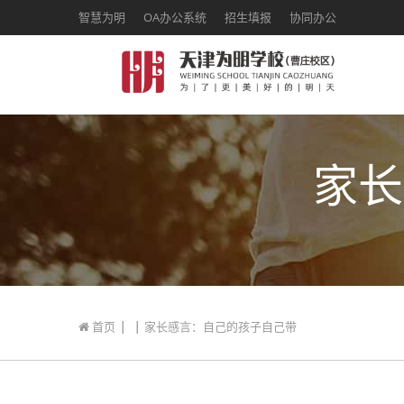
智慧为明
OA办公系统
招生填报
协同办公
家长
|
|
首页
家长感言：自己的孩子自己带