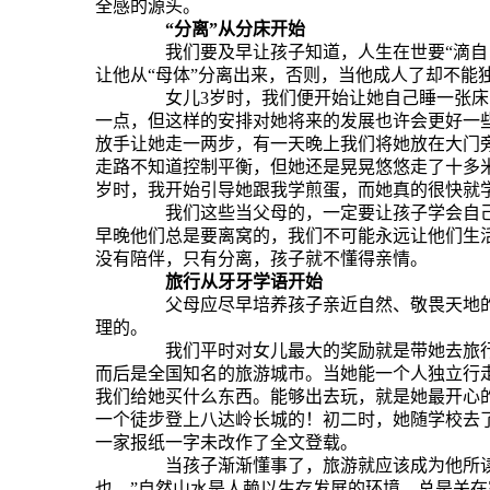
全感的源头。
“
分离
”
从分床开始
我们要及早让孩子知道，人生在世要
“
滴自
让他从
“
母体
”
分离出来，否则，当他成人了却不能
女儿
3
岁时，我们便开始让她自己睡一张床
一点，但这样的安排对她将来的发展也许会更好一
放手让她走一两步，有一天晚上我们将她放在大门
走路不知道控制平衡，但她还是晃晃悠悠走了十多
岁时，我开始引导她跟我学煎蛋，而她真的很快就
我们这些当父母的，一定要让孩子学会自己
早晚他们总是要离窝的，我们不可能永远让他们生
没有陪伴，只有分离，孩子就不懂得亲情。
旅行从牙牙学语开始
父母应尽早培养孩子亲近自然、敬畏天地的
理的。
我们平时对女儿最大的奖励就是带她去旅行
而后是全国知名的旅游城市。当她能一个人独立行
我们给她买什么东西。能够出去玩，就是她最开心
一个徒步登上八达岭长城的！初二时，她随学校去
一家报纸一字未改作了全文登载。
当孩子渐渐懂事了，旅游就应该成为他所读
也。
”
自然山水是人赖以生存发展的环境，总是关在