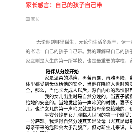
家长感言：自己的孩子自己带
家长
无论你到哪里谋生，无论你生活多艰辛，请一
的老话：自己的孩子自己带。我的理解是自己的孩
家庭则是人生的第一所学校，也是最重要的学校，
陪伴从分娩开始
家是温柔的港湾，再苦再累，再难再险，当
体里感受到母体给他的安全，当他在降临人世时感
全，那么，当他长大成人以后，源自内心的恐惧很
我的女儿出生时是自然分娩的，当妻子紧握
给她的安全的。当她发出第一声啼哭的时候，妻子
儿。也许女儿的第一声啼哭就是她母亲交给她的，
平安分娩是女儿降临人世间的第一个感受：
一分磨难。我觉得自然分娩其实是父母（尤其是母
母亲带来的危险会大于剖腹产，但对新生儿来说，