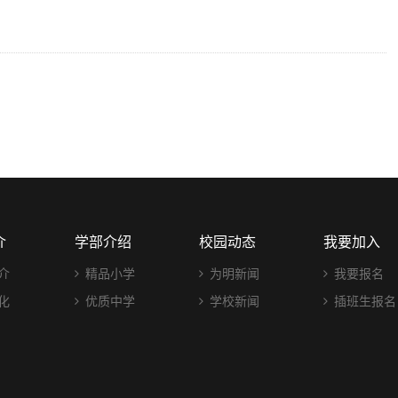
介
学部介绍
校园动态
我要加入
介
精品小学
为明新闻
我要报名
化
优质中学
学校新闻
插班生报名