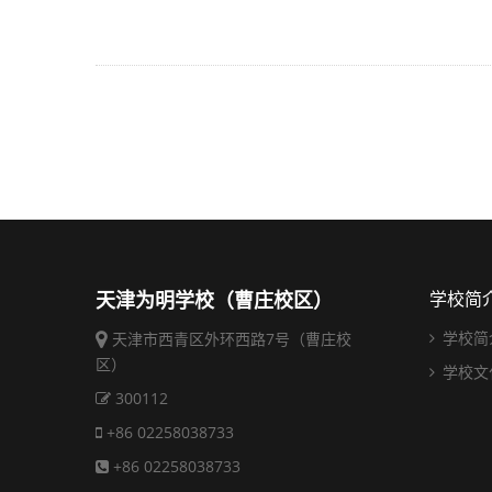
天津为明学校（曹庄校区）
学校简
学校简
天津市西青区外环西路7号（曹庄校
区）
学校文
300112
+86 02258038733
+86 02258038733