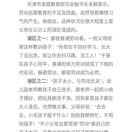
天津市家庭教育研究会秘书长关颖表示，
劳动启蒙教育的不足及扭曲，自然导致懒惰习
气的产生。她指出，这种状况在很大程度上是
父母在认识上的误区造成的。
误区之一：
鄙视普通劳动者。一些父母经
常这样教训孩子：
“
你现在不好好学习，长大
了没出息，就让你去扫马路、当工人！
”
于是
在孩子心目中，普通的体力劳动就成了下贱的
代名词，躲避劳动、鄙视劳动成为必然。
误区之二：
“
孩子太小，与劳动无关
”
。幼
儿园老师教孩子自己洗手、跟老师一起把小椅
子摆好，把玩具刷洗干净。回到家里孩子跟在
大人身后，也想做点事。父母却说：
“
去去
去，小毛孩子能干什么？别给我帮倒忙，不用
你插手！
”
不少父母总是觉得
“
劳动
”
离自己的