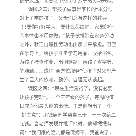
孩子太远，无意之中挫伤了孩子的劳动兴趣。
误区之三：
帮孩子做事是家长的
“
本分
”
。
对上了学的孩子，父母们总有这样的教导：
“
只要你好好学习，要什么都给你，家里的什
么事情也不用你做。
”
孩子被排除在家务劳动
之外，就连自理性劳动也由家长来承担。甚至
在学习上，给孩子准备学习用品、收拾书包，
为孩子检查作业、出测验题，替孩子查字典、
解难题
……
这种
“
全方位服务
”
使孩子对父母产
生了巨大的依赖，勤劳、自理无从谈起。
误区之四：
“
现在生活富裕了，没有必要
让孩子劳动
”
。一个三年级的孩子，每周的值
日成为他最头疼的事情。于是他想出了一个
“
好主意
”
：用钱雇同学帮自己干，干一次给二
元钱。当老师发现并批评他时，他却振振有
词：
“
我们家的活儿都是保姆干，我爸说了，